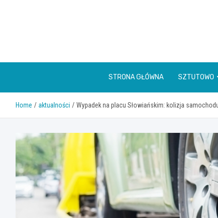
Skip
to
content
STRONA GŁÓWNA
SZTUTOWO
Home
aktualności
Wypadek na placu Słowiańskim: kolizja samocho