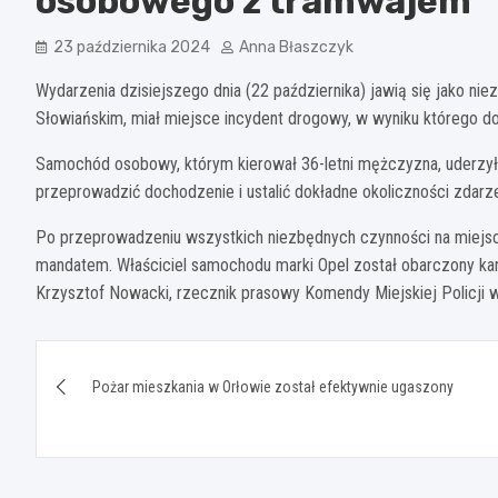
osobowego z tramwajem
23 października 2024
Anna Błaszczyk
Wydarzenia dzisiejszego dnia (22 października) jawią się jako nie
Słowiańskim, miał miejsce incydent drogowy, w wyniku którego
Samochód osobowy, którym kierował 36-letni mężczyzna, uderzył w
przeprowadzić dochodzenie i ustalić dokładne okoliczności zdarze
Po przeprowadzeniu wszystkich niezbędnych czynności na miejscu 
mandatem. Właściciel samochodu marki Opel został obarczony ka
Krzysztof Nowacki, rzecznik prasowy Komendy Miejskiej Policji w
Nawigacja
Pożar mieszkania w Orłowie został efektywnie ugaszony
wpisu