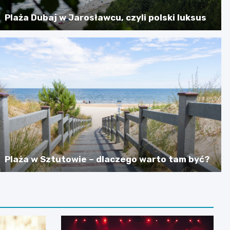
Plaża Dubaj w Jarosławcu, czyli polski luksus
Plaża w Sztutowie – dlaczego warto tam być?