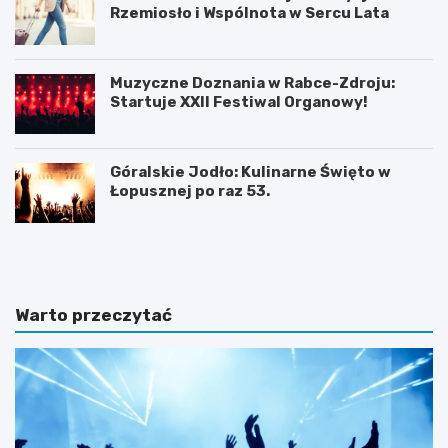
Rzemiosło i Wspólnota w Sercu Lata
Muzyczne Doznania w Rabce-Zdroju:
Startuje XXII Festiwal Organowy!
Góralskie Jodło: Kulinarne Święto w
Łopusznej po raz 53.
P
P
l
l
a
a
ż
ż
a
a
Warto przeczytać
D
w
u
b
S
a
z
j
t
w
u
J
t
a
o