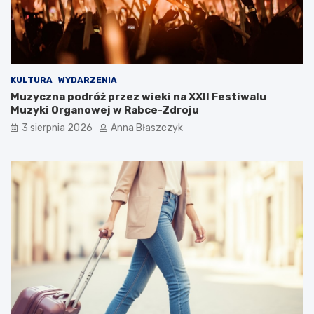
s
?
u
s
KULTURA
WYDARZENIA
Muzyczna podróż przez wieki na XXII Festiwalu
Muzyki Organowej w Rabce-Zdroju
3 sierpnia 2026
Anna Błaszczyk