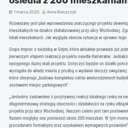
osiedla z 200 mieszkaniam
1 marca 2025
Anna Błaszczyk
Rozważany jest plan wprowadzenia znaczącego projektu dewelope
mieszkalnych na działce zlokalizowanej przy ulicy Wschodniej.
lokali mieszkalnych. Jak wygląda obecna sytuacja w sprawie teg
Grupa Impruv z siedzibą w Gdyni, która aktualnie prowadzi już jedn
pierwszym etapem realizacji projektu osiedla Kameralne. Jednakże
następnego dużej skali projektu. Dotyczyć będzie on działki położ
wystąpiła do władz miasta z prośbą o wydanie decyzji związane
które obejmuje „budowę kompleksu ośmiu wielorodzinnych budynk
zestawem miejsc parkingowych”.
„Jesteśmy zadowoleni z pozytywnej reakcji lokalnego rynku na na
długoterminową strategią obecności i działalności na rynku elbl
projektu przy ulicy Wschodniej. Naszym celem jest tam postawie
Razem mogłyby one pomieścić około 200 mieszkań. W tym momen
procedurami formalnymi oraz uzyskaniem wymaganych pozwoleń” –