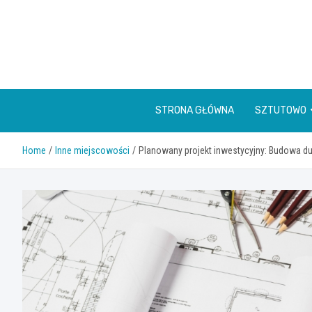
Skip
to
content
STRONA GŁÓWNA
SZTUTOWO
Home
Inne miejscowości
Planowany projekt inwestycyjny: Budowa du