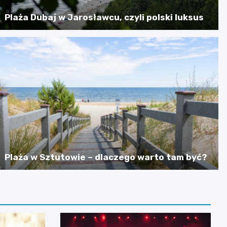
Plaża Dubaj w Jarosławcu, czyli polski luksus
Plaża w Sztutowie – dlaczego warto tam być?