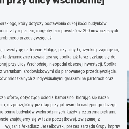
i przy ulicy Wschodniej
rskiego, który dotyczy postawienia dużej ilości budynków
 Zgodnie z tym planem, mogłoby tam powstać aż 200 nowoczesnych
o ambitnego przedsięwzięcia?
ą inwestycję na terenie Elbląga, przy ulicy Łęczyckiej, zajmuje się
 ta dynamicznie rozwijająca się spółka już teraz szykuje się do
onej przy ulicy Wschodniej, nieopodal obecnej inwestycji. Spółka
j z warunkami środowiskowymi dla planowanego przedsięwzięcia,
ów mieszkalnych z indywidualnymi garażami na parterach oraz
szą ofertę, dotyczącą osiedla Kameralne. Kierując się naszą
ąskim, rozpoczęliśmy już etap przygotowań do następnego dużego
nie ośmiu budynków wielorodzinnych, każdy z czterema piętrami.
cie znajdujemy się w fazie początkowej, związanej z
 wyjaśnia Arkadiusz Jerzełkowski, prezes zarządu Grupy Impruv.