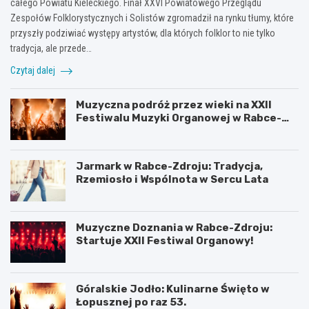
całego Powiatu Kieleckiego. Finał XXVI Powiatowego Przeglądu
Zespołów Folklorystycznych i Solistów zgromadził na rynku tłumy, które
przyszły podziwiać występy artystów, dla których folklor to nie tylko
tradycja, ale przede…
Czytaj dalej
Muzyczna podróż przez wieki na XXII
Festiwalu Muzyki Organowej w Rabce-
Zdroju
Jarmark w Rabce-Zdroju: Tradycja,
Rzemiosło i Wspólnota w Sercu Lata
Muzyczne Doznania w Rabce-Zdroju:
Startuje XXII Festiwal Organowy!
Góralskie Jodło: Kulinarne Święto w
Łopusznej po raz 53.