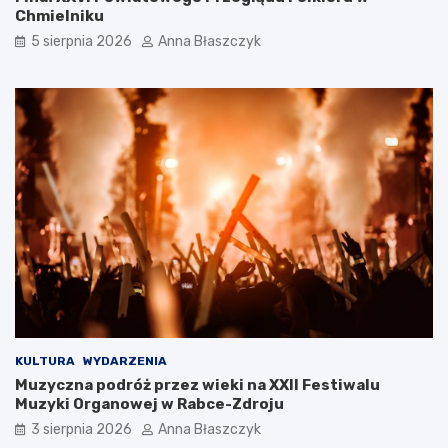
z
g
Chmielniku
y
o
5 sierpnia 2026
Anna Błaszczyk
l
w
i
a
p
r
o
t
l
o
s
t
k
a
i
m
l
b
u
y
k
ć
s
?
u
s
KULTURA
WYDARZENIA
Muzyczna podróż przez wieki na XXII Festiwalu
Muzyki Organowej w Rabce-Zdroju
3 sierpnia 2026
Anna Błaszczyk