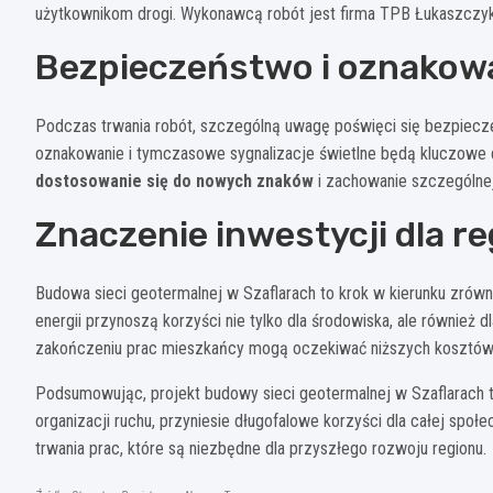
użytkownikom drogi. Wykonawcą robót jest firma TPB Łukaszczyk S
Bezpieczeństwo i oznakow
Podczas trwania robót, szczególną uwagę poświęci się bezpiecz
oznakowanie i tymczasowe sygnalizacje świetlne będą kluczowe d
dostosowanie się do nowych znaków
i zachowanie szczególnej
Znaczenie inwestycji dla r
Budowa sieci geotermalnej w Szaflarach to krok w kierunku zrów
energii przynoszą korzyści nie tylko dla środowiska, ale również 
zakończeniu prac mieszkańcy mogą oczekiwać niższych kosztów ene
Podsumowując, projekt budowy sieci geotermalnej w Szaflarach t
organizacji ruchu, przyniesie długofalowe korzyści dla całej społ
trwania prac, które są niezbędne dla przyszłego rozwoju regionu.