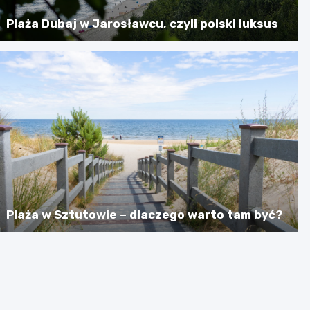
Plaża Dubaj w Jarosławcu, czyli polski luksus
Plaża w Sztutowie – dlaczego warto tam być?