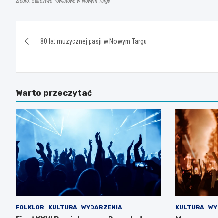
Źródło: Starostwo Powiatowe w Nowym Targu
Nawigacja
80 lat muzycznej pasji w Nowym Targu
wpisu
Warto przeczytać
FOLKLOR
KULTURA
WYDARZENIA
KULTURA
WY