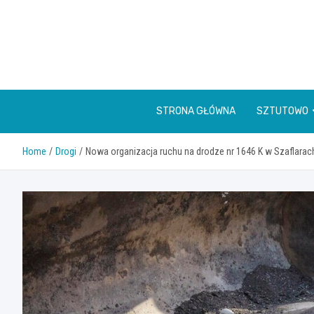
Skip
to
content
STRONA GŁÓWNA
SZTUTOWO
Home
Drogi
Nowa organizacja ruchu na drodze nr 1646 K w Szaflarac