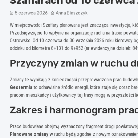
Szaflarach od 10 czerwca 
5 czerwca 2026
Anna Błaszczyk
W miejscowości Szaflary planowana jest znacząca inwestycja, kt
Przedsięwzięcie to wpłynie na organizację ruchu na trasie powiat
Ostrowsko. Od 10 czerwca do 30 września 2026 roku kierowcy będ
odcinku od kilometra 8+131 do 9+952 (nr ewidencyjne działek: 84
Przyczyny zmian w ruchu 
Zmiany te wynikają z konieczności przeprowadzenia prac budowlan
Geotermia
to odnawialne źródło energii, które staje się coraz b
pracom mieszkańcy i użytkownicy tej trasy mogą w przyszłości l
Zakres i harmonogram pra
Prace budowlane obejmą wyznaczony fragment drogi powiatowej, 
Planowane zmiany
w ruchu będą zgodne z nowym oznakowaniem,