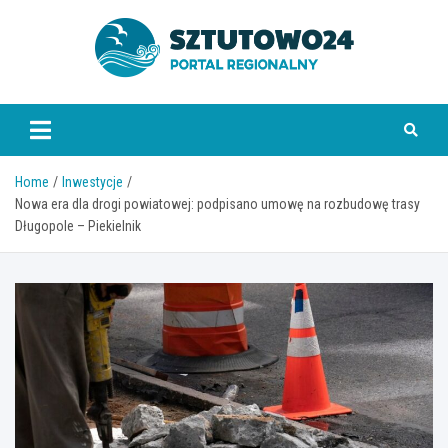
Skip
to
content
www.sztutowo24.pl
Home
Inwestycje
Nowa era dla drogi powiatowej: podpisano umowę na rozbudowę trasy
Długopole – Piekielnik