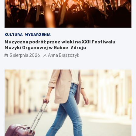
s
?
u
s
KULTURA
WYDARZENIA
Muzyczna podróż przez wieki na XXII Festiwalu
Muzyki Organowej w Rabce-Zdroju
3 sierpnia 2026
Anna Błaszczyk