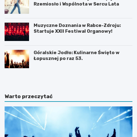
Rzemiosło i Wspólnota w Sercu Lata
Muzyczne Doznania w Rabce-Zdroju:
Startuje XXII Festiwal Organowy!
Góralskie Jodło: Kulinarne Święto w
Łopusznej po raz 53.
P
P
l
l
a
a
ż
ż
a
a
Warto przeczytać
D
w
u
b
S
a
z
j
t
w
u
J
t
a
o