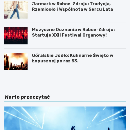
Jarmark w Rabce-Zdroju: Tradycja,
Rzemiosło i Wspólnota w Sercu Lata
Muzyczne Doznania w Rabce-Zdroju:
Startuje XXII Festiwal Organowy!
Góralskie Jodło: Kulinarne Święto w
Łopusznej po raz 53.
P
P
l
l
a
a
ż
ż
a
a
Warto przeczytać
D
w
u
b
S
a
z
j
t
w
u
J
t