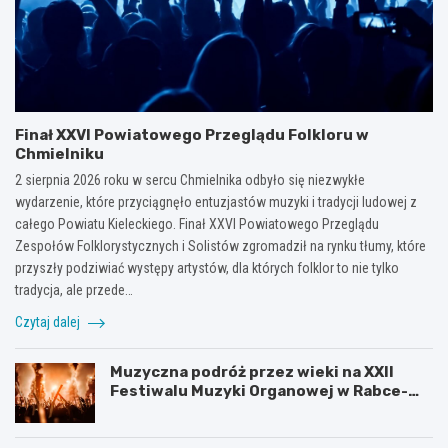
Finał XXVI Powiatowego Przeglądu Folkloru w
Chmielniku
2 sierpnia 2026 roku w sercu Chmielnika odbyło się niezwykłe
wydarzenie, które przyciągnęło entuzjastów muzyki i tradycji ludowej z
całego Powiatu Kieleckiego. Finał XXVI Powiatowego Przeglądu
Zespołów Folklorystycznych i Solistów zgromadził na rynku tłumy, które
przyszły podziwiać występy artystów, dla których folklor to nie tylko
tradycja, ale przede…
Czytaj dalej
Muzyczna podróż przez wieki na XXII
Festiwalu Muzyki Organowej w Rabce-
Zdroju