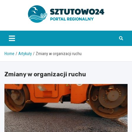
Skip
to
content
www.sztutowo24.pl
Home
Artykuły
Zmiany w organizacji ruchu
Zmiany w organizacji ruchu