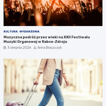
k
ć
s
?
u
s
KULTURA
WYDARZENIA
Muzyczna podróż przez wieki na XXII Festiwalu
Muzyki Organowej w Rabce-Zdroju
3 sierpnia 2026
Anna Błaszczyk