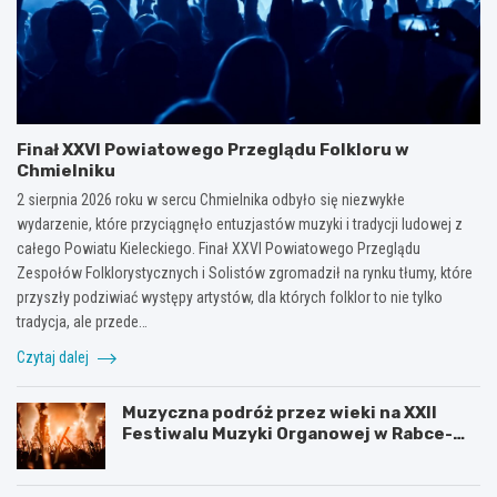
Finał XXVI Powiatowego Przeglądu Folkloru w
Chmielniku
2 sierpnia 2026 roku w sercu Chmielnika odbyło się niezwykłe
wydarzenie, które przyciągnęło entuzjastów muzyki i tradycji ludowej z
całego Powiatu Kieleckiego. Finał XXVI Powiatowego Przeglądu
Zespołów Folklorystycznych i Solistów zgromadził na rynku tłumy, które
przyszły podziwiać występy artystów, dla których folklor to nie tylko
tradycja, ale przede…
Czytaj dalej
Muzyczna podróż przez wieki na XXII
Festiwalu Muzyki Organowej w Rabce-
Zdroju