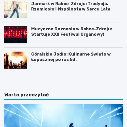
Jarmark w Rabce-Zdroju: Tradycja,
Rzemiosło i Wspólnota w Sercu Lata
Muzyczne Doznania w Rabce-Zdroju:
Startuje XXII Festiwal Organowy!
Góralskie Jodło: Kulinarne Święto w
Łopusznej po raz 53.
P
P
l
l
a
a
ż
ż
a
a
Warto przeczytać
D
w
u
b
S
a
z
j
t
w
u
J
t