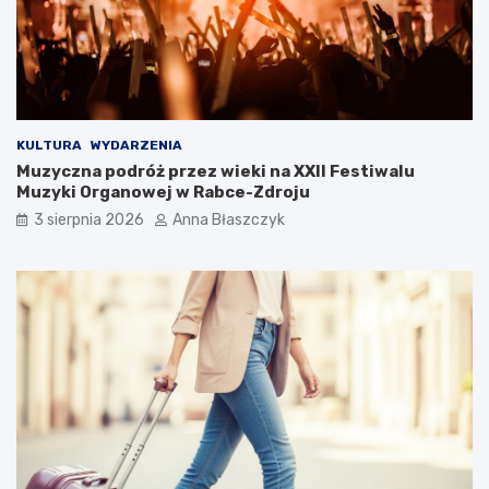
k
ć
s
?
u
s
KULTURA
WYDARZENIA
Muzyczna podróż przez wieki na XXII Festiwalu
Muzyki Organowej w Rabce-Zdroju
3 sierpnia 2026
Anna Błaszczyk