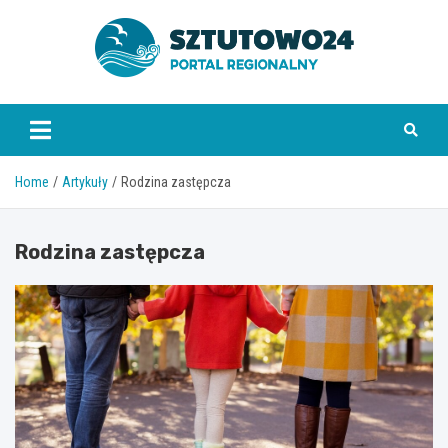
Skip
to
content
www.sztutowo24.pl
Home
Artykuły
Rodzina zastępcza
Rodzina zastępcza