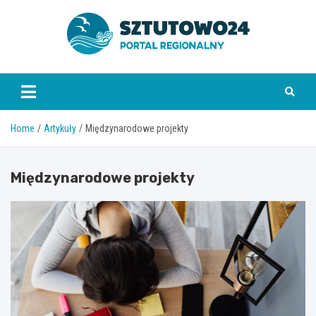
Skip
to
content
www.sztutowo24.pl
Home
Artykuły
Międzynarodowe projekty
Międzynarodowe projekty