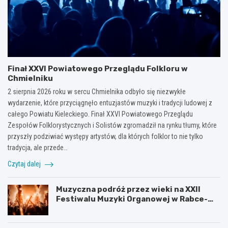
Finał XXVI Powiatowego Przeglądu Folkloru w
Chmielniku
2 sierpnia 2026 roku w sercu Chmielnika odbyło się niezwykłe
wydarzenie, które przyciągnęło entuzjastów muzyki i tradycji ludowej z
całego Powiatu Kieleckiego. Finał XXVI Powiatowego Przeglądu
Zespołów Folklorystycznych i Solistów zgromadził na rynku tłumy, które
przyszły podziwiać występy artystów, dla których folklor to nie tylko
tradycja, ale przede…
Czytaj dalej
Muzyczna podróż przez wieki na XXII
Festiwalu Muzyki Organowej w Rabce-
Zdroju