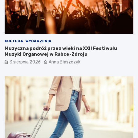
k
ć
s
?
u
s
KULTURA
WYDARZENIA
Muzyczna podróż przez wieki na XXII Festiwalu
Muzyki Organowej w Rabce-Zdroju
3 sierpnia 2026
Anna Błaszczyk