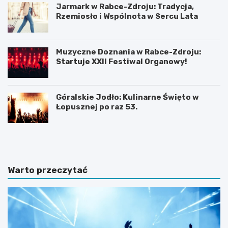
Jarmark w Rabce-Zdroju: Tradycja,
Rzemiosło i Wspólnota w Sercu Lata
Muzyczne Doznania w Rabce-Zdroju:
Startuje XXII Festiwal Organowy!
Góralskie Jodło: Kulinarne Święto w
Łopusznej po raz 53.
P
P
l
l
a
a
ż
ż
a
a
Warto przeczytać
D
w
u
b
S
a
z
j
t
w
u
J
t