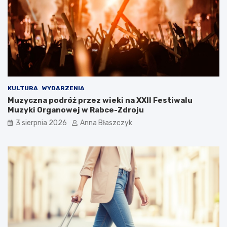
l
b
u
y
k
ć
s
?
u
s
KULTURA
WYDARZENIA
Muzyczna podróż przez wieki na XXII Festiwalu
Muzyki Organowej w Rabce-Zdroju
3 sierpnia 2026
Anna Błaszczyk