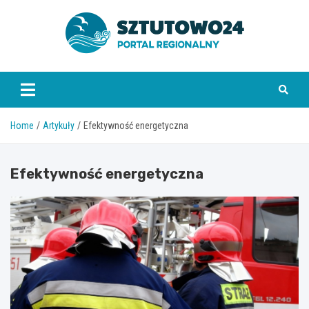
Skip
to
content
www.sztutowo24.pl
Home
Artykuły
Efektywność energetyczna
Efektywność energetyczna