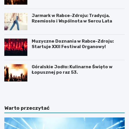
Zdroju
Jarmark w Rabce-Zdroju: Tradycja,
Rzemiosło i Wspólnota w Sercu Lata
Muzyczne Doznania w Rabce-Zdroju:
Startuje XXII Festiwal Organowy!
Góralskie Jodło: Kulinarne Święto w
Łopusznej po raz 53.
P
P
l
l
a
a
ż
ż
a
a
Warto przeczytać
D
w
u
b
S
a
z