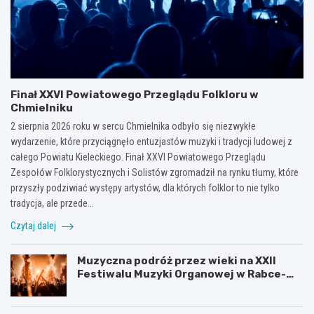
Finał XXVI Powiatowego Przeglądu Folkloru w
Chmielniku
2 sierpnia 2026 roku w sercu Chmielnika odbyło się niezwykłe
wydarzenie, które przyciągnęło entuzjastów muzyki i tradycji ludowej z
całego Powiatu Kieleckiego. Finał XXVI Powiatowego Przeglądu
Zespołów Folklorystycznych i Solistów zgromadził na rynku tłumy, które
przyszły podziwiać występy artystów, dla których folklor to nie tylko
tradycja, ale przede…
Czytaj dalej
Muzyczna podróż przez wieki na XXII
Festiwalu Muzyki Organowej w Rabce-
Zdroju