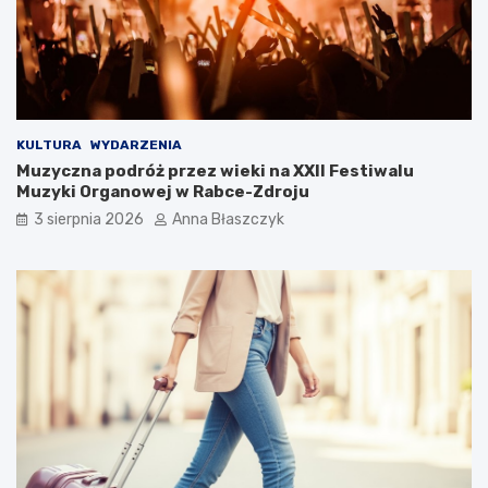
k
ć
s
?
u
s
KULTURA
WYDARZENIA
Muzyczna podróż przez wieki na XXII Festiwalu
Muzyki Organowej w Rabce-Zdroju
3 sierpnia 2026
Anna Błaszczyk