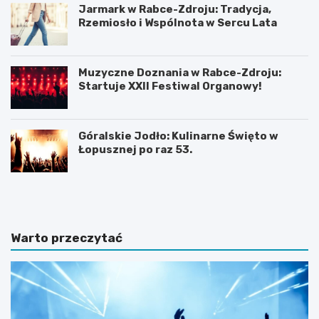
Jarmark w Rabce-Zdroju: Tradycja,
Rzemiosło i Wspólnota w Sercu Lata
Muzyczne Doznania w Rabce-Zdroju:
Startuje XXII Festiwal Organowy!
Góralskie Jodło: Kulinarne Święto w
Łopusznej po raz 53.
P
P
l
l
a
a
ż
ż
a
a
Warto przeczytać
D
w
u
b
S
a
z
j
t
w
u
J
t