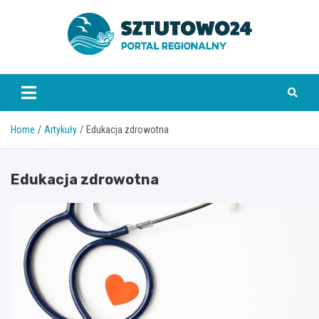
Skip
to
content
www.sztutowo24.pl
Home
Artykuły
Edukacja zdrowotna
Edukacja zdrowotna