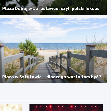
Plaża Dubaj w Jarosławcu, czyli polski luksus
Plaża w Sztutowie – dlaczego warto tam być?