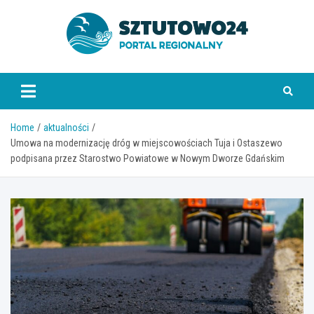
Skip
to
content
www.sztutowo24.pl
Home
aktualności
Umowa na modernizację dróg w miejscowościach Tuja i Ostaszewo
podpisana przez Starostwo Powiatowe w Nowym Dworze Gdańskim