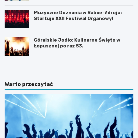
Muzyczne Doznania w Rabce-Zdroju:
Startuje XXII Festiwal Organowy!
Góralskie Jodło: Kulinarne Święto w
Łopusznej po raz 53.
P
P
l
l
a
a
ż
ż
a
a
Warto przeczytać
D
w
u
b
S
a
z
j
t
w
u
J
t
a
o
r
w
o
i