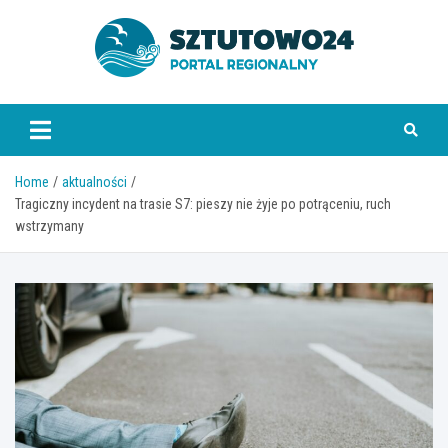
Skip
to
content
www.sztutowo24.pl
Home
aktualności
Tragiczny incydent na trasie S7: pieszy nie żyje po potrąceniu, ruch
wstrzymany