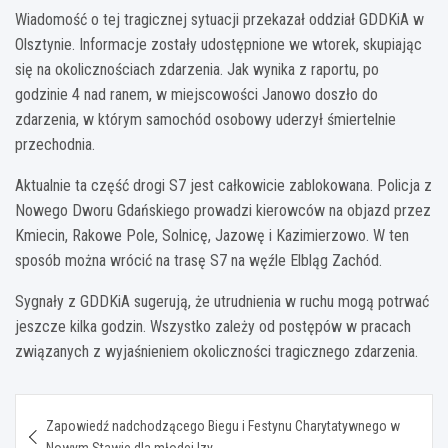
Wiadomość o tej tragicznej sytuacji przekazał oddział GDDKiA w
Olsztynie. Informacje zostały udostępnione we wtorek, skupiając
się na okolicznościach zdarzenia. Jak wynika z raportu, po
godzinie 4 nad ranem, w miejscowości Janowo doszło do
zdarzenia, w którym samochód osobowy uderzył śmiertelnie
przechodnia.
Aktualnie ta część drogi S7 jest całkowicie zablokowana. Policja z
Nowego Dworu Gdańskiego prowadzi kierowców na objazd przez
Kmiecin, Rakowe Pole, Solnicę, Jazowę i Kazimierzowo. W ten
sposób można wrócić na trasę S7 na węźle Elbląg Zachód.
Sygnały z GDDKiA sugerują, że utrudnienia w ruchu mogą potrwać
jeszcze kilka godzin. Wszystko zależy od postępów w pracach
związanych z wyjaśnieniem okoliczności tragicznego zdarzenia.
Nawigacja
Zapowiedź nadchodzącego Biegu i Festynu Charytatywnego w
wpisu
Nowym Stawie dla młodej Izy