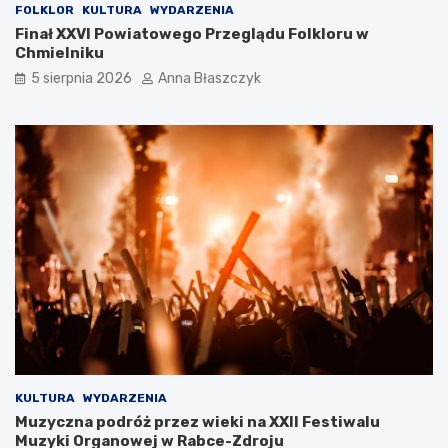
,
z
FOLKLOR
KULTURA
WYDARZENIA
c
e
Finał XXVI Powiatowego Przeglądu Folkloru w
z
g
Chmielniku
y
o
5 sierpnia 2026
Anna Błaszczyk
l
w
i
a
p
r
o
t
l
o
s
t
k
a
i
m
l
b
u
y
k
ć
s
?
u
s
KULTURA
WYDARZENIA
Muzyczna podróż przez wieki na XXII Festiwalu
Muzyki Organowej w Rabce-Zdroju