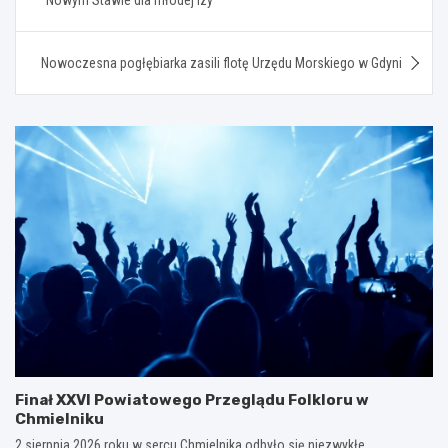
Nowoczesna pogłębiarka zasili flotę Urzędu Morskiego w Gdyni
Finał XXVI Powiatowego Przeglądu Folkloru w
Chmielniku
2 sierpnia 2026 roku w sercu Chmielnika odbyło się niezwykłe