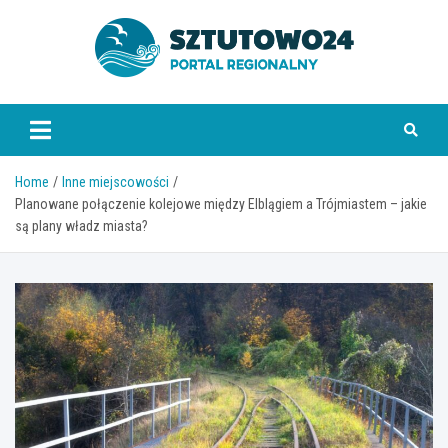
Skip
to
content
www.sztutowo24.pl
Home
Inne miejscowości
Planowane połączenie kolejowe między Elblągiem a Trójmiastem – jakie
są plany władz miasta?