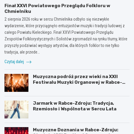
Finał XXVI Powiatowego Przeglądu Folkloru w
Chmielniku
2 sierpnia 2026 roku w sercu Chmielnika odbyło się niezwykłe
wydarzenie, które przyciągnęło entuzjastów muzyki i tradycji ludowej z
całego Powiatu Kieleckiego. Finał XXVI Powiatowego Przeglądu
Zespołów Folklorystycznych i Solistów zgromadził na rynku tłumy, które
przyszły podziwiać występy artystów, dla których folklor to nie tylko
tradycja, ale przede…
Czytaj dalej
Muzyczna podróż przez wieki na XXII
Festiwalu Muzyki Organowej w Rabce-
Zdroju
Jarmark w Rabce-Zdroju: Tradycja,
Rzemiosło i Wspólnota w Sercu Lata
Muzyczne Doznania w Rabce-Zdroju: