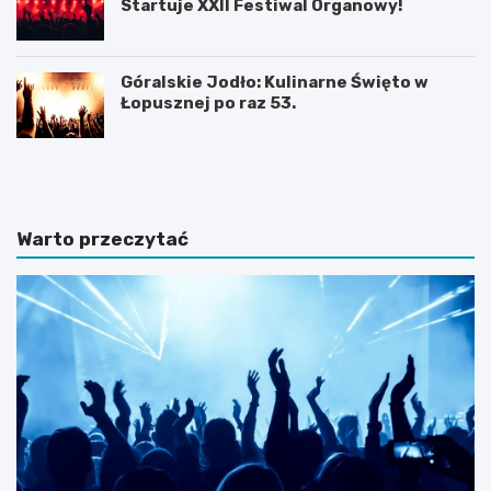
Startuje XXII Festiwal Organowy!
Góralskie Jodło: Kulinarne Święto w
Łopusznej po raz 53.
P
P
l
l
a
a
ż
ż
a
a
Warto przeczytać
D
w
u
b
S
a
z
j
t
w
u
J
t
a
o
r
w
o
i
s
e
ł
–
a
d