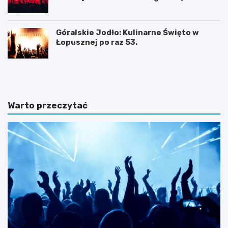
Góralskie Jodło: Kulinarne Święto w
Łopusznej po raz 53.
P
P
l
l
a
a
ż
ż
a
a
Warto przeczytać
D
w
u
b
S
a
z
j
t
w
u
J
t
a
o
r
w
o
i
s
e
ł
–
a
d