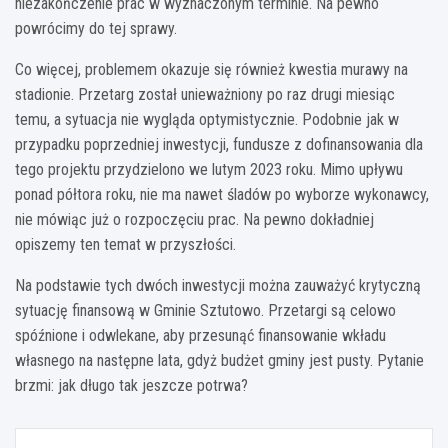
niezakończenie prac w wyznaczonym terminie. Na pewno
powrócimy do tej sprawy.
Co więcej, problemem okazuje się również kwestia murawy na
stadionie. Przetarg został unieważniony po raz drugi miesiąc
temu, a sytuacja nie wygląda optymistycznie. Podobnie jak w
przypadku poprzedniej inwestycji, fundusze z dofinansowania dla
tego projektu przydzielono we lutym 2023 roku. Mimo upływu
ponad półtora roku, nie ma nawet śladów po wyborze wykonawcy,
nie mówiąc już o rozpoczęciu prac. Na pewno dokładniej
opiszemy ten temat w przyszłości.
Na podstawie tych dwóch inwestycji można zauważyć krytyczną
sytuację finansową w Gminie Sztutowo. Przetargi są celowo
spóźnione i odwlekane, aby przesunąć finansowanie wkładu
własnego na następne lata, gdyż budżet gminy jest pusty. Pytanie
brzmi: jak długo tak jeszcze potrwa?
Nawigacja