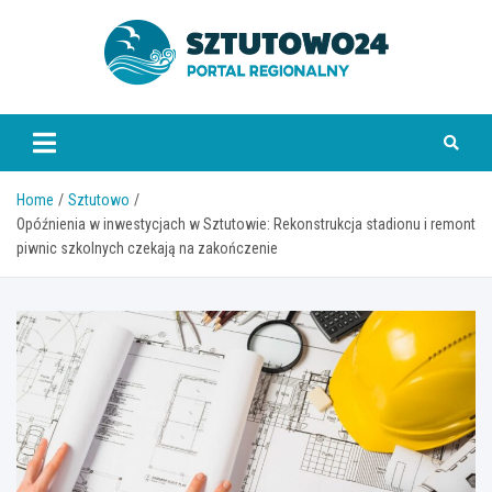
Skip
to
content
www.sztutowo24.pl
Home
Sztutowo
Opóźnienia w inwestycjach w Sztutowie: Rekonstrukcja stadionu i remont
piwnic szkolnych czekają na zakończenie