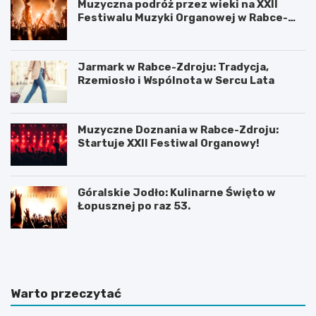
Muzyczna podróż przez wieki na XXII
Festiwalu Muzyki Organowej w Rabce-
Zdroju
Jarmark w Rabce-Zdroju: Tradycja,
Rzemiosło i Wspólnota w Sercu Lata
Muzyczne Doznania w Rabce-Zdroju:
Startuje XXII Festiwal Organowy!
Góralskie Jodło: Kulinarne Święto w
Łopusznej po raz 53.
P
P
l
l
a
a
ż
ż
a
a
Warto przeczytać
D
w
u