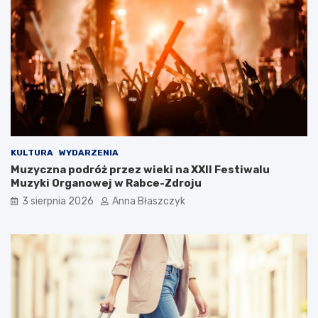
k
a
i
m
l
b
u
y
k
ć
s
?
u
s
KULTURA
WYDARZENIA
Muzyczna podróż przez wieki na XXII Festiwalu
Muzyki Organowej w Rabce-Zdroju
3 sierpnia 2026
Anna Błaszczyk