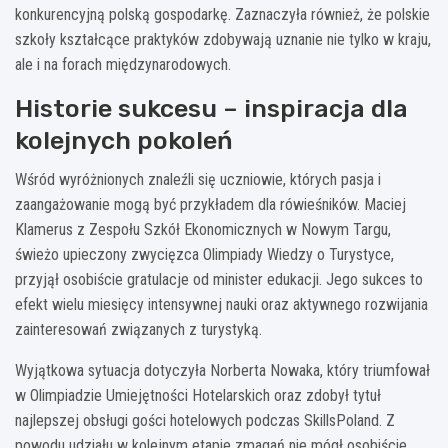
konkurencyjną polską gospodarkę. Zaznaczyła również, że polskie
szkoły kształcące praktyków zdobywają uznanie nie tylko w kraju,
ale i na forach międzynarodowych.
Historie sukcesu – inspiracja dla
kolejnych pokoleń
Wśród wyróżnionych znaleźli się uczniowie, których pasja i
zaangażowanie mogą być przykładem dla rówieśników. Maciej
Klamerus z Zespołu Szkół Ekonomicznych w Nowym Targu,
świeżo upieczony zwycięzca Olimpiady Wiedzy o Turystyce,
przyjął osobiście gratulacje od minister edukacji. Jego sukces to
efekt wielu miesięcy intensywnej nauki oraz aktywnego rozwijania
zainteresowań związanych z turystyką.
Wyjątkowa sytuacja dotyczyła Norberta Nowaka, który triumfował
w Olimpiadzie Umiejętności Hotelarskich oraz zdobył tytuł
najlepszej obsługi gości hotelowych podczas SkillsPoland. Z
powodu udziału w kolejnym etapie zmagań nie mógł osobiście