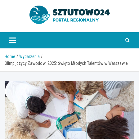
Skip
to
content
www.sztutowo24.pl
Home
Wydarzenia
Olimpijczycy Zawodowi 2025: Święto Młodych Talentów w Warszawie