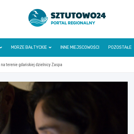
www.sztutowo24.pl
MORZE BAŁTYCKIE
INNE MIEJSCOWOŚCI
POZOSTAŁE
a terenie gdańskiej dzielnicy Zaspa