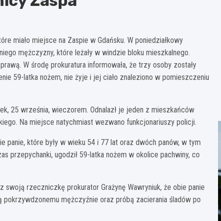
nicy Zaspa
óre miało miejsce na Zaspie w Gdańsku. W poniedziałkowy
niego mężczyzny, które leżały w windzie bloku mieszkalnego.
prawą. W środę prokuratura informowała, że trzy osoby zostały
ie 59-latka nożem, nie żyje i jej ciało znaleziono w pomieszczeniu
łek, 25 września, wieczorem. Odnalazł je jeden z mieszkańców
kiego. Na miejsce natychmiast wezwano funkcjonariuszy policji.
 panie, które były w wieku 54 i 77 lat oraz dwóch panów, w tym
czas przepychanki, ugodził 59-latka nożem w okolice pachwiny, co
 swoją rzeczniczkę prokurator Grażynę Wawryniuk, że obie panie
ną pokrzywdzonemu mężczyźnie oraz próbą zacierania śladów po