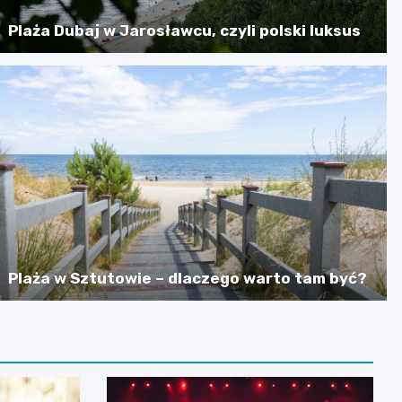
Plaża Dubaj w Jarosławcu, czyli polski luksus
Plaża w Sztutowie – dlaczego warto tam być?