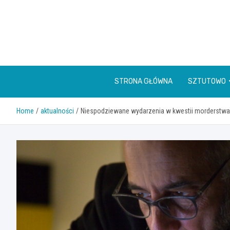
Skip
to
content
STRONA GŁÓWNA
SZTUTOWO
Home
aktualności
Niespodziewane wydarzenia w kwestii morderstwa n