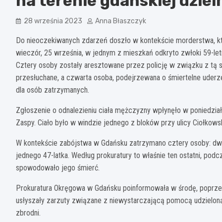
na terenie gdańskiej dziel
28 września 2023
Anna Błaszczyk
Do nieoczekiwanych zdarzeń doszło w kontekście morderstwa, kt
wieczór, 25 września, w jednym z mieszkań odkryto zwłoki 59-let
Cztery osoby zostały aresztowane przez policję w związku z tą s
przesłuchane, a czwarta osoba, podejrzewana o śmiertelne uderzen
dla osób zatrzymanych.
Zgłoszenie o odnalezieniu ciała mężczyzny wpłynęło w poniedzia
Zaspy. Ciało było w windzie jednego z bloków przy ulicy Ciołkows
W kontekście zabójstwa w Gdańsku zatrzymano cztery osoby: dwie
jednego 47-latka. Według prokuratury to właśnie ten ostatni, pod
spowodowało jego śmierć.
Prokuratura Okręgowa w Gdańsku poinformowała w środę, poprzez
usłyszały zarzuty związane z niewystarczającą pomocą udzielo
zbrodni.