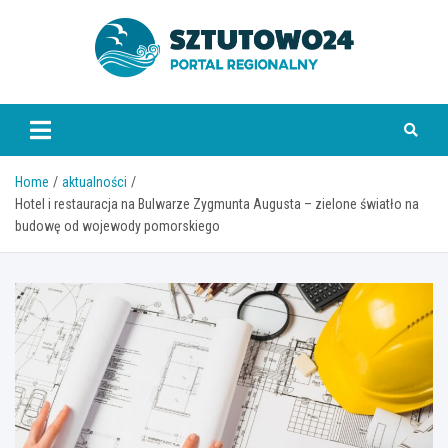
Skip
to
content
www.sztutowo24.pl
Home
aktualności
Hotel i restauracja na Bulwarze Zygmunta Augusta – zielone światło na
budowę od wojewody pomorskiego