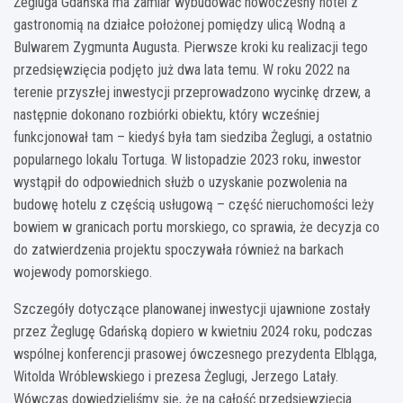
Żegluga Gdańska ma zamiar wybudować nowoczesny hotel z
gastronomią na działce położonej pomiędzy ulicą Wodną a
Bulwarem Zygmunta Augusta. Pierwsze kroki ku realizacji tego
przedsięwzięcia podjęto już dwa lata temu. W roku 2022 na
terenie przyszłej inwestycji przeprowadzono wycinkę drzew, a
następnie dokonano rozbiórki obiektu, który wcześniej
funkcjonował tam – kiedyś była tam siedziba Żeglugi, a ostatnio
popularnego lokalu Tortuga. W listopadzie 2023 roku, inwestor
wystąpił do odpowiednich służb o uzyskanie pozwolenia na
budowę hotelu z częścią usługową – część nieruchomości leży
bowiem w granicach portu morskiego, co sprawia, że decyzja co
do zatwierdzenia projektu spoczywała również na barkach
wojewody pomorskiego.
Szczegóły dotyczące planowanej inwestycji ujawnione zostały
przez Żeglugę Gdańską dopiero w kwietniu 2024 roku, podczas
wspólnej konferencji prasowej ówczesnego prezydenta Elbląga,
Witolda Wróblewskiego i prezesa Żeglugi, Jerzego Latały.
Wówczas dowiedzieliśmy się, że na całość przedsięwzięcia