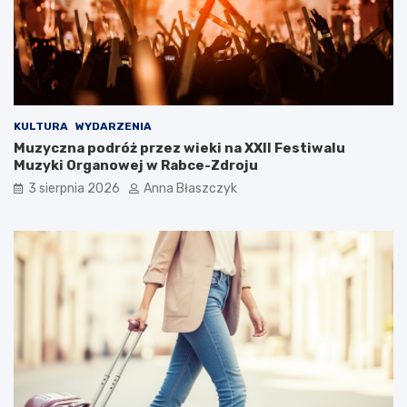
k
ć
s
?
u
s
KULTURA
WYDARZENIA
Muzyczna podróż przez wieki na XXII Festiwalu
Muzyki Organowej w Rabce-Zdroju
3 sierpnia 2026
Anna Błaszczyk