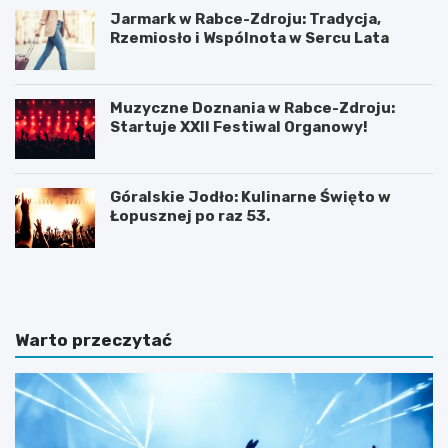
Jarmark w Rabce-Zdroju: Tradycja,
Rzemiosło i Wspólnota w Sercu Lata
Muzyczne Doznania w Rabce-Zdroju:
Startuje XXII Festiwal Organowy!
Góralskie Jodło: Kulinarne Święto w
Łopusznej po raz 53.
P
P
l
l
a
a
ż
ż
a
a
Warto przeczytać
D
w
u
b
S
a
z
j
t
w
u