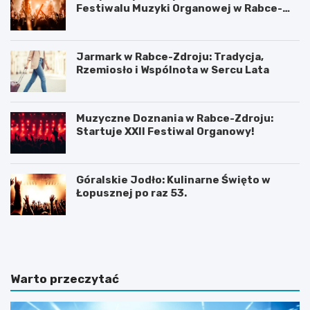
Festiwalu Muzyki Organowej w Rabce-
Zdroju
Jarmark w Rabce-Zdroju: Tradycja,
Rzemiosło i Wspólnota w Sercu Lata
Muzyczne Doznania w Rabce-Zdroju:
Startuje XXII Festiwal Organowy!
Góralskie Jodło: Kulinarne Święto w
Łopusznej po raz 53.
P
P
l
l
a
a
ż
ż
a
a
Warto przeczytać
D
w
u
b
S