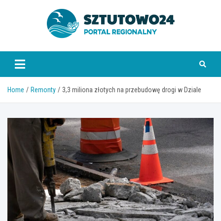
Skip
to
content
www.sztutowo24.pl
Home
Remonty
3,3 miliona złotych na przebudowę drogi w Dziale