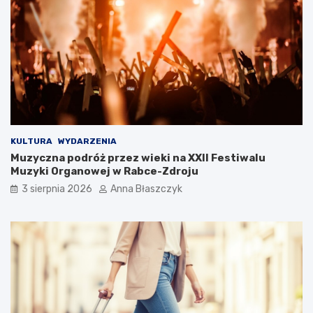
k
a
i
m
l
b
u
y
k
ć
s
?
u
s
KULTURA
WYDARZENIA
Muzyczna podróż przez wieki na XXII Festiwalu
Muzyki Organowej w Rabce-Zdroju
3 sierpnia 2026
Anna Błaszczyk